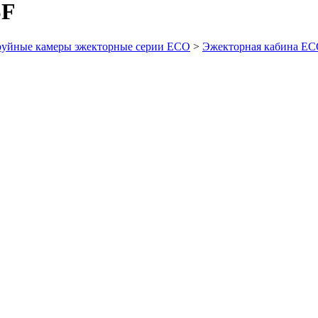
SF
руйные камеры эжекторные серии ECO
>
Эжекторная кабина EC