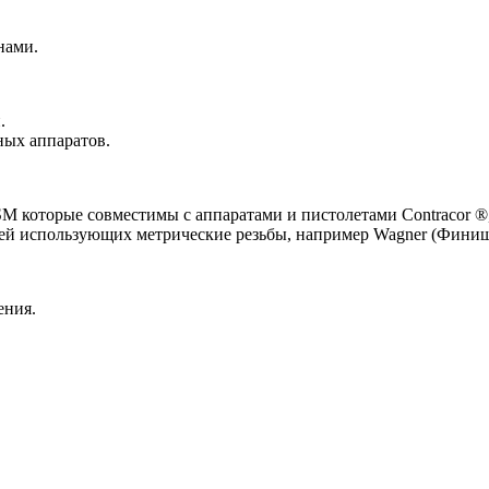
нами.
.
ных аппаратов.
 которые совместимы с аппаратами и пистолетами Contracor ®,
лей использующих метрические резьбы, например Wagner (Финиш
ения.