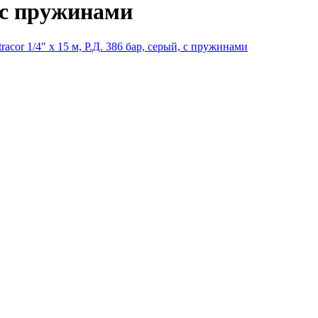
, с пружинами
acor 1/4" х 15 м, Р.Д. 386 бар, серый, с пружинами