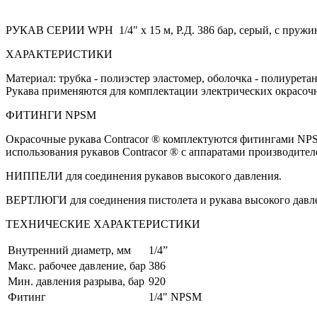
РУКАВ СЕРИИ WPH 1/4" х 15 м, Р.Д. 386 бар, серый, с пружи
ХАРАКТЕРИСТИКИ
Материал: трубка - полиэстер эластомер, оболочка - полиуретан
Рукава применяются для комплектации электрических окрасоч
ФИТИНГИ NPSM
Окрасочные рукава Contracor ® комплектуются фитингами NPSM
использования рукавов Contracor ® с аппаратами производите
НИППЕЛИ для соединения рукавов высокого давления.
ВЕРТЛЮГИ для соединения пистолета и рукава высокого давл
ТЕХНИЧЕСКИЕ ХАРАКТЕРИСТИКИ
Внутренний диаметр, мм
1/4”
Макс. рабочее давление, бар
386
Мин. давления разрыва, бар
920
Фитинг
1/4" NPSM