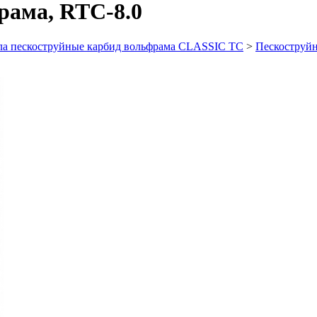
рама, RTC-8.0
а пескоструйные карбид вольфрама CLASSIC TC
>
Пескостру