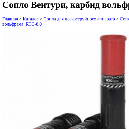
Сопло Вентури, карбид вольф
Главная
>
Каталог
>
Сопла для пескоструйного аппарата
>
Сопл
вольфрама, RTC-8.0