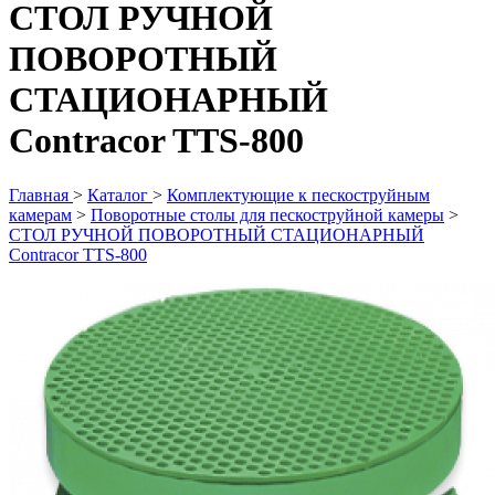
СТОЛ РУЧНОЙ
ПОВОРОТНЫЙ
СТАЦИОНАРНЫЙ
Contracor TTS-800
Главная
>
Каталог
>
Комплектующие к пескоструйным
камерам
>
Поворотные столы для пескоструйной камеры
>
СТОЛ РУЧНОЙ ПОВОРОТНЫЙ СТАЦИОНАРНЫЙ
Contracor TTS-800