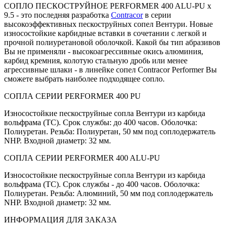
СОПЛО ПЕСКОСТРУЙНОЕ PERFORMER 400 ALU-PU x
9.5 - это последняя разработка
Contracor
в серии
высокоэффективных пескоструйных сопел Вентури. Новые
износостойкие карбидные вставки в сочетании с легкой и
прочной полиуретановой оболочкой. Какой бы тип абразивов
Вы не применяли - высокоагрессивные окись алюминия,
карбид кремния, колотую стальную дробь или менее
агрессивные шлаки - в линейке сопел Contracor Performer Вы
сможете выбрать наиболее подходящее сопло.
СОПЛА СЕРИИ PERFORMER 400 PU
Износостойкие пескоструйные сопла Вентури из карбида
вольфрама (ТС). Срок службы: до 400 часов. Оболочка:
Полиуретан. Резьба: Полиуретан, 50 мм под соплодержатель
NHP. Входной диаметр: 32 мм.
СОПЛА СЕРИИ PERFORMER 400 ALU-PU
Износостойкие пескоструйные сопла Вентури из карбида
вольфрама (ТС). Срок службы - до 400 часов. Оболочка:
Полиуретан. Резьба: Алюминий, 50 мм под соплодержатель
NHP. Входной диаметр: 32 мм.
ИНФОРМАЦИЯ ДЛЯ ЗАКАЗА